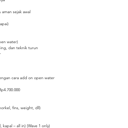
& aman sejak awal
pai)
pen water)
ing, dan teknik turun
r
engan cara add on open water
Rp4.700.000
rkel, fins, weight, dll)
 kapal – all in) (Wave 1 only)