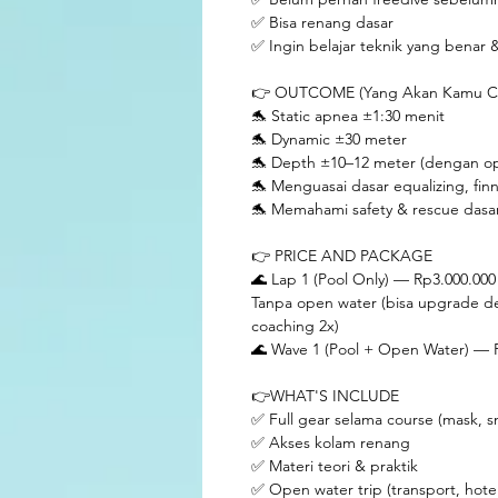
✅ Bisa renang dasar
✅ Ingin belajar teknik yang benar 
👉 OUTCOME (Yang Akan Kamu Ca
🐬 Static apnea ±1:30 menit
🐬 Dynamic ±30 meter
🐬 Depth ±10–12 meter (dengan o
🐬 Menguasai dasar equalizing, finn
🐬 Memahami safety & rescue dasa
👉 PRICE AND PACKAGE
🌊 Lap 1 (Pool Only) — Rp3.000.000
Tanpa open water (bisa upgrade d
coaching 2x)
🌊 Wave 1 (Pool + Open Water) — 
👉WHAT'S INCLUDE
✅ Full gear selama course (mask, sno
✅ Akses kolam renang
✅ Materi teori & praktik
✅ Open water trip (transport, hotel,