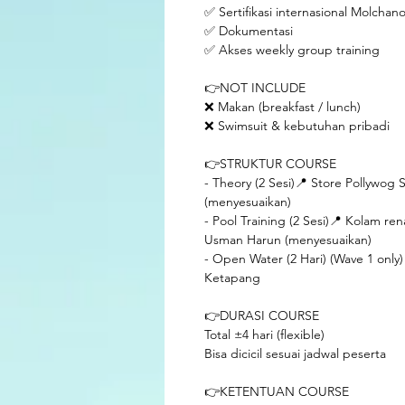
✅ Sertifikasi internasional Molchan
✅ Dokumentasi
✅ Akses weekly group training
👉NOT INCLUDE
❌ Makan (breakfast / lunch)
❌ Swimsuit & kebutuhan pribadi
👉STRUKTUR COURSE
- Theory (2 Sesi)📍 Store Pollywog
(menyesuaikan)
- Pool Training (2 Sesi)📍 Kolam r
Usman Harun (menyesuaikan)
- Open Water (2 Hari) (Wave 1 only) 
Ketapang
👉DURASI COURSE
Total ±4 hari (flexible)
Bisa dicicil sesuai jadwal peserta
👉KETENTUAN COURSE