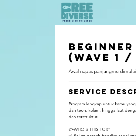
Beginner
(Wave 1 /
Awal napas panjangmu dimulai d
Service Desc
Program lengkap untuk kamu yang i
dari teori, kolam, hingga laut den
dan terstruktur.
👉WHO'S THIS FOR?
✅ Belum pernah freedive sebelum