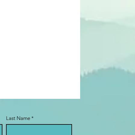
Last Name
*