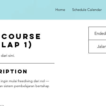
Home
Schedule Calendar
Ended
 Course
 Lap 1)
Jala
ari sini.
ription
ngin mulai freediving dari nol —
gan sistem pembelajaran bertahap
nya