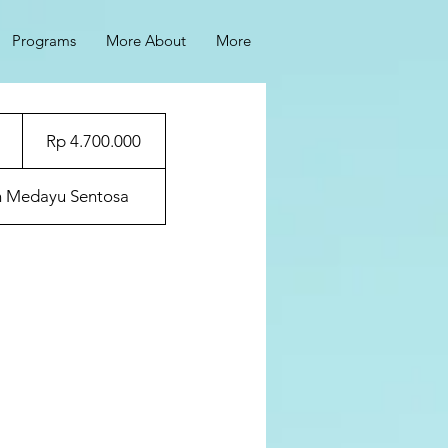
Programs
More About
More
4.700.000
Rupiah
E
Rp 4.700.000
Indonesia
n
d
n Medayu Sentosa
e
d