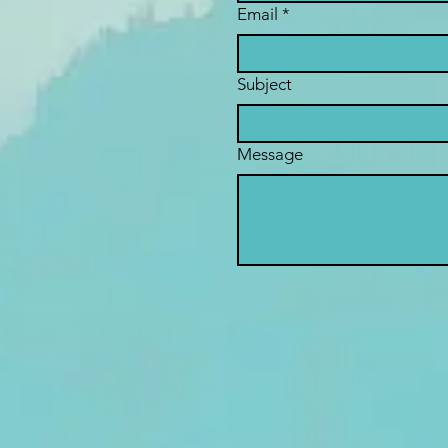
Email
*
Subject
Message