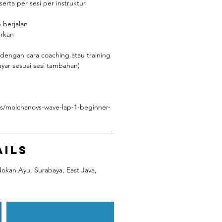
serta per sesi per instruktur
 berjalan
arkan
l dengan cara coaching atau training
yar sesuai sesi tambahan)
s/molchanovs-wave-lap-1-beginner-
ails
kan Ayu, Surabaya, East Java,