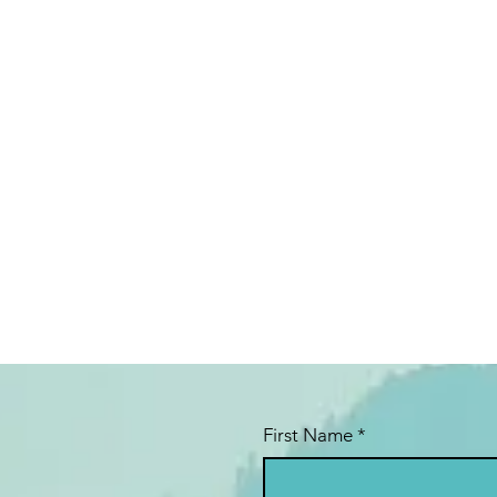
First Name
*