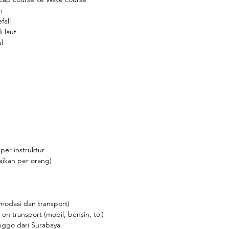
h
fall
i laut
l
per instruktur
aikan per orang)
omodasi dan transport)
on transport (mobil, bensin, tol)
inggo dari Surabaya