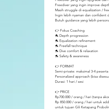
Freediver yang ingin improve dept
Masih struggle di equalization / free
Ingin lebih nyaman dan confident d
Butuh guidance yang lebih persona
👉 Fokus Coaching
🐬 Depth progression
🐬 Equalization refinement
🐬 Freefall technique
🐬 Dive comfort & relaxation
🐬 Safety & awareness
👉 FORMAT
Semi-private: maksimal 3-4 peserta 
Personalized approach (bisa disesu
Durasi: 1 hari / sesi
👉 PRICE
Rp700.000 / orang / hari (tanpa ak
Rp 850.000 / orang / hari untuk add 
untuk tujuan Gili Ketapang Probol