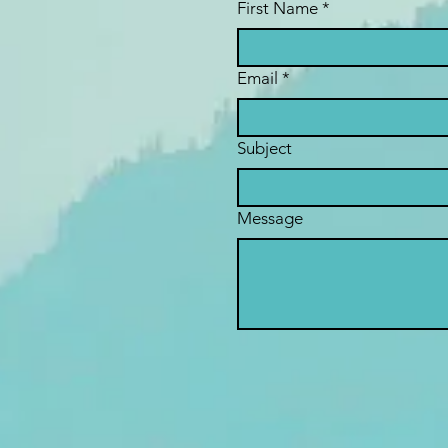
First Name
*
Email
*
Subject
Message