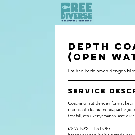
Depth Co
(Open Wa
Latihan kedalaman dengan bi
Service Desc
Coaching laut dengan format kecil
membantu kamu mencapai target spes
freefall, atau kenyamanan saat divin
👉 WHO'S THIS FOR?
Freediver yang ingin upgrade dari