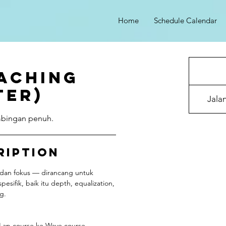
Home
Schedule Calendar
700.000
Rupiah
aching
Indonesia
ter)
Jala
mbingan penuh.
ription
 dan fokus — dirancang untuk
ifik, baik itu depth, equalization,
g.
 Lap course ke Wave course